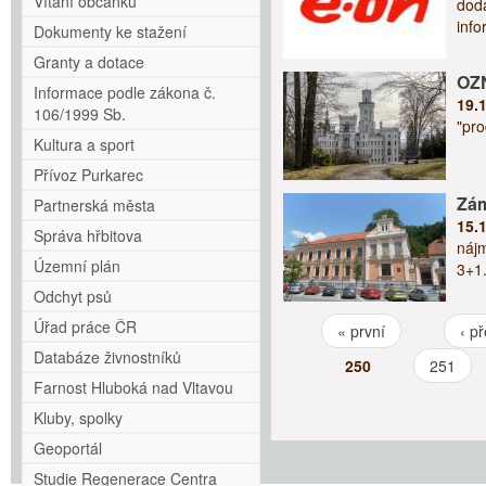
Vítání občánků
dodá
inf
Dokumenty ke stažení
Granty a dotace
OZ
Informace podle zákona č.
19.
106/1999 Sb.
"pro
Kultura a sport
Přívoz Purkarec
Zám
Partnerská města
15.
Správa hřbitova
nájm
Územní plán
3+1.
Odchyt psů
Úřad práce ČR
« první
‹ p
Stránky
Databáze živnostníků
250
251
Farnost Hluboká nad Vltavou
Kluby, spolky
Geoportál
Studie Regenerace Centra