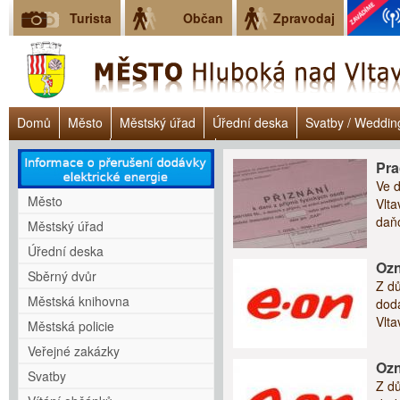
Turista
Občan
Zpravodaj
Domů
Město
Městský úřad
Úřední deska
Svatby / Weddin
Úřad práce ČR
Lokalita Janoch
Dluhové poradenství - Clověk v 
Pra
Ve 
Město
Vlta
daňo
Městský úřad
Úřední deska
Ozn
Sběrný dvůr
Z dů
Městská knihovna
dodá
Vlta
Městská policie
Veřejné zakázky
Ozn
Svatby
Z dů