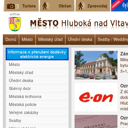
Turista
Občan
Zpravodaj
Domů
Město
Městský úřad
Úřední deska
Svatby / Weddin
Úřad práce ČR
Lokalita Janoch
Dluhové poradenství - Clověk v 
Zám
Měs
Město
bytu
3+1
Městský úřad
Úřední deska
Ozn
Sběrný dvůr
Z dů
Městská knihovna
dodá
Hlub
Městská policie
míst
Veřejné zakázky
Oz
Svatby
Prac