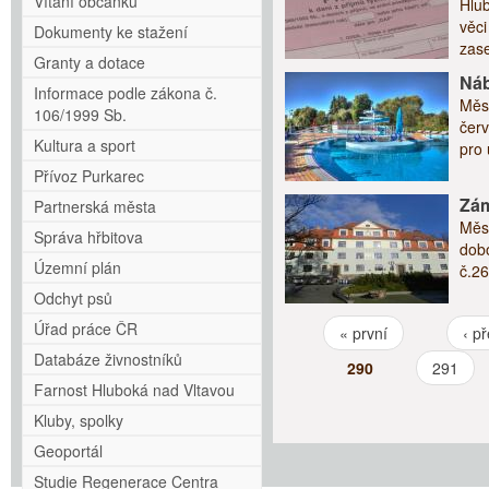
Vítání občánků
Hlu
věci
Dokumenty ke stažení
zase
Granty a dotace
Náb
Informace podle zákona č.
Měst
106/1999 Sb.
červ
Kultura a sport
pro 
Přívoz Purkarec
Zám
Partnerská města
Měs
Správa hřbitova
dobo
Územní plán
č.26
Odchyt psů
Úřad práce ČR
« první
‹ p
Stránky
Databáze živnostníků
290
291
Farnost Hluboká nad Vltavou
Kluby, spolky
Geoportál
Studie Regenerace Centra