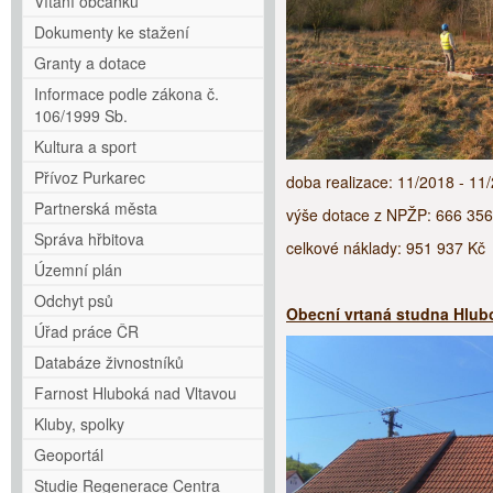
Vítání občánků
Dokumenty ke stažení
Granty a dotace
Informace podle zákona č.
106/1999 Sb.
Kultura a sport
Přívoz Purkarec
doba realizace: 11/2018 - 11
Partnerská města
výše dotace z NPŽP: 666 356
Správa hřbitova
celkové náklady: 951 937 Kč
Územní plán
Odchyt psů
Obecní vrtaná studna Hlub
Úřad práce ČR
Databáze živnostníků
Farnost Hluboká nad Vltavou
Kluby, spolky
Geoportál
Studie Regenerace Centra