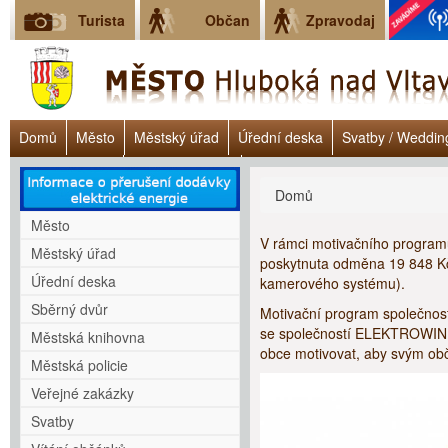
Turista
Občan
Zpravodaj
Domů
Město
Městský úřad
Úřední deska
Svatby / Weddin
Úřad práce ČR
Lokalita Janoch
Dluhové poradenství - Clověk v 
Jste zde
Domů
Město
V rámci motivačního program
Městský úřad
poskytnuta odměna 19 848 Kč.
Úřední deska
kamerového systému).
Sběrný dvůr
Motivační program společnos
se společností ELEKTROWIN a
Městská knihovna
obce motivovat, aby svým obč
Městská policie
Veřejné zakázky
Svatby