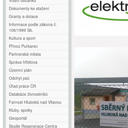
Vítání občánků
Dokumenty ke stažení
Granty a dotace
Informace podle zákona č.
106/1999 Sb.
Kultura a sport
Přívoz Purkarec
Partnerská města
Správa hřbitova
Územní plán
Odchyt psů
Úřad práce ČR
Databáze živnostníků
Farnost Hluboká nad Vltavou
Kluby, spolky
Geoportál
Studie Regenerace Centra