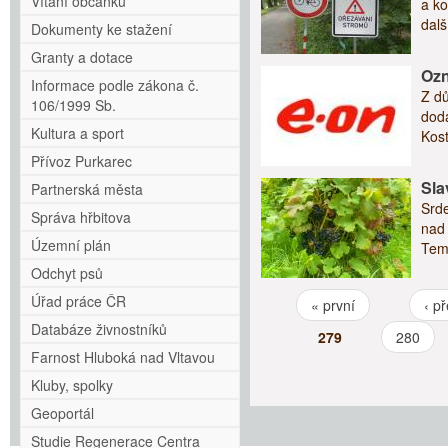
Vítání občánků
a ko
dalš
Dokumenty ke stažení
Granty a dotace
Ozn
Informace podle zákona č.
Z dů
106/1999 Sb.
dodá
Kultura a sport
Kost
Přívoz Purkarec
Sla
Partnerská města
Srd
Správa hřbitova
nad 
Územní plán
Tem
Odchyt psů
Úřad práce ČR
« první
‹ p
Stránky
Databáze živnostníků
279
280
Farnost Hluboká nad Vltavou
Kluby, spolky
Geoportál
Studie Regenerace Centra