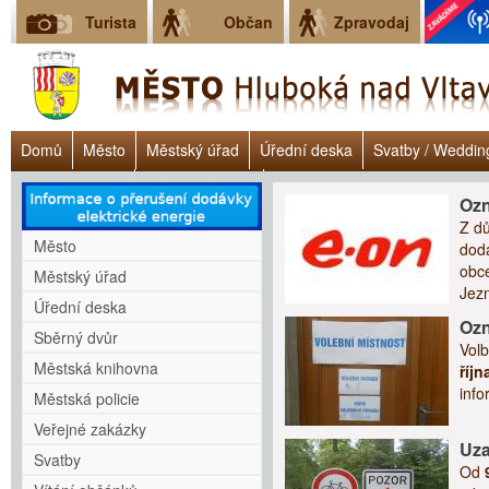
Turista
Občan
Zpravodaj
Domů
Město
Městský úřad
Úřední deska
Svatby / Weddin
Úřad práce ČR
Lokalita Janoch
Dluhové poradenství - Clověk v 
Ozn
Z dů
Město
dodá
obce
Městský úřad
Jezn
Úřední deska
Ozn
Sběrný dvůr
Volb
Městská knihovna
říjn
inf
Městská policie
Veřejné zakázky
Uza
Svatby
Od