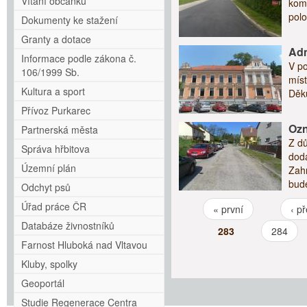
Vítání občánků
komu
polo
Dokumenty ke stažení
Granty a dotace
Adm
Informace podle zákona č.
V p
106/1999 Sb.
míst
Kultura a sport
Děk
Přívoz Purkarec
Ozn
Partnerská města
Z dů
Správa hřbitova
dod
Územní plán
Zahr
bud
Odchyt psů
Úřad práce ČR
« první
‹ p
Stránky
Databáze živnostníků
283
284
Farnost Hluboká nad Vltavou
Kluby, spolky
Geoportál
Studie Regenerace Centra