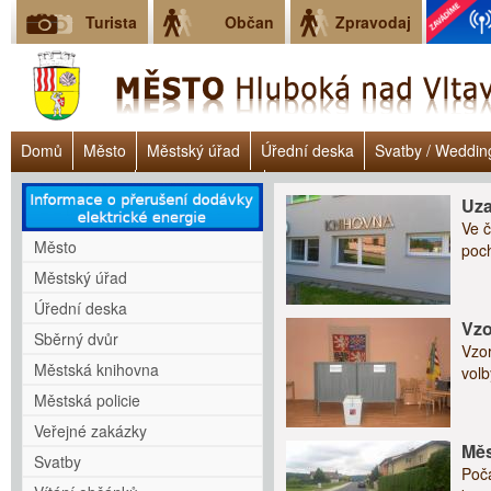
Turista
Občan
Zpravodaj
Domů
Město
Městský úřad
Úřední deska
Svatby / Weddin
Úřad práce ČR
Lokalita Janoch
Dluhové poradenství - Clověk v 
Uza
Ve č
Město
poc
Městský úřad
Úřední deska
Vzo
Sběrný dvůr
Vzor
Městská knihovna
volb
Městská policie
Veřejné zakázky
Měs
Svatby
Počá