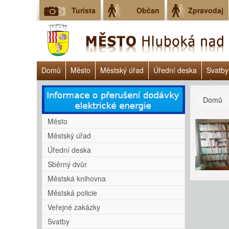
Turista
Občan
Zpravodaj
Domů
Město
Městský úřad
Úřední deska
Svatby
Dluhové poradenství - Clověk v tísni o.p.s., chatbot
Vyh
Jste
Domů
Město
Městský úřad
Úřední deska
Sběrný dvůr
Městská knihovna
Městská policie
Veřejné zakázky
Svatby