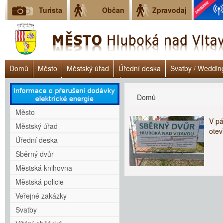
Turista
Občan
Zpravodaj
Domů
Město
Městský úřad
Úřední deska
Svatby / Weddin
Úřad práce ČR
Lokalita Janoch
Dluhové poradenství - Clověk v 
Jste zde
Domů
Město
V p
Městský úřad
otev
Úřední deska
Sběrný dvůr
Městská knihovna
Městská policie
Veřejné zakázky
Svatby