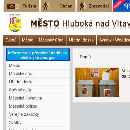
Turista
Občan
Zpravodaj
Domů
Město
Městský úřad
Úřední deska
Svatby / Weddin
Úřad práce ČR
Lokalita Janoch
Dluhové poradenství - Clověk v 
Jste zde
Domů
Město
Vol
Městský úřad
25.-
Úřední deska
Sběrný dvůr
Městská knihovna
Městská policie
Veřejné zakázky
Svatby