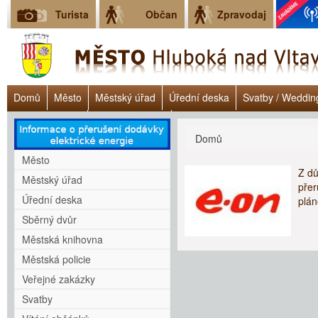
Turista
Občan
Zpravodaj
Domů
Město
Městský úřad
Úřední deska
Svatby / Weddin
Úřad práce ČR
Lokalita Janoch
Dluhové poradenství - Clověk v 
Jste zde
Domů
Město
Z dů
Městský úřad
přer
Úřední deska
plá
Sběrný dvůr
Městská knihovna
Městská policie
Veřejné zakázky
Svatby