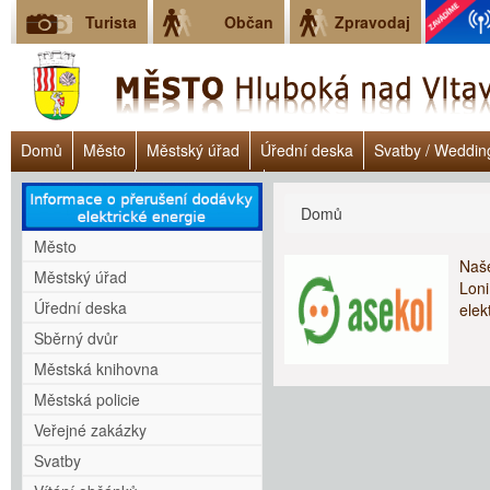
Turista
Občan
Zpravodaj
Domů
Město
Městský úřad
Úřední deska
Svatby / Weddin
Úřad práce ČR
Lokalita Janoch
Dluhové poradenství - Clověk v 
Jste zde
Domů
Město
Naše
Městský úřad
Loni
Úřední deska
elek
Sběrný dvůr
Městská knihovna
Městská policie
Veřejné zakázky
Svatby