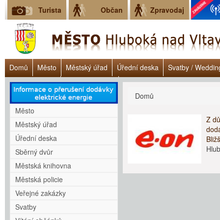
Turista
Občan
Zpravodaj
Domů
Město
Městský úřad
Úřední deska
Svatby / Weddin
Úřad práce ČR
Lokalita Janoch
Dluhové poradenství - Clověk v 
Jste zde
Domů
Město
Z dů
Městský úřad
dodá
Úřední deska
Bliž
Hlu
Sběrný dvůr
Městská knihovna
Městská policie
Veřejné zakázky
Svatby