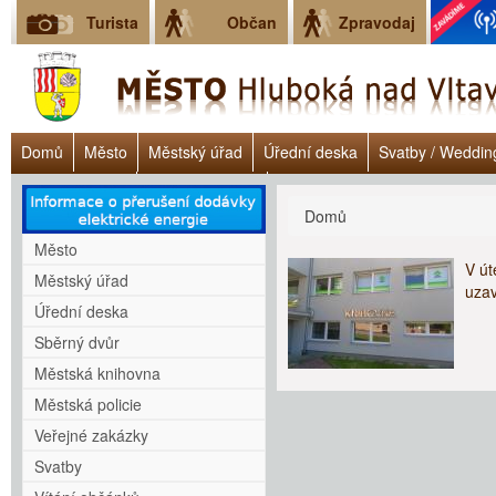
Turista
Občan
Zpravodaj
Domů
Město
Městský úřad
Úřední deska
Svatby / Weddin
Úřad práce ČR
Lokalita Janoch
Dluhové poradenství - Clověk v 
Jste zde
Domů
Město
V út
Městský úřad
uza
Úřední deska
Sběrný dvůr
Městská knihovna
Městská policie
Veřejné zakázky
Svatby