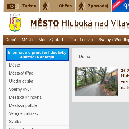
Turista
Občan
Zpravodaj
Domů
Město
Městský úřad
Úřední deska
Svatby / Weddin
Úřad práce ČR
Lokalita Janoch
Dluhové poradenství - Clověk v 
Jste zde
Domů
Město
24.
Městský úřad
Hlub
Úřední deska
voze
na t
Sběrný dvůr
Městská knihovna
Městská policie
Veřejné zakázky
Svatby