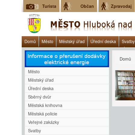
Turista
Občan
Zpravodaj
Domů
Město
Městský úřad
Úřední deska
Svatby
Dluhové poradenství - Clověk v tísni o.p.s., chatbot
Vyh
Jste
Domů
Město
Městský úřad
Úřední deska
Sběrný dvůr
Městská knihovna
Městská policie
Veřejné zakázky
Svatby