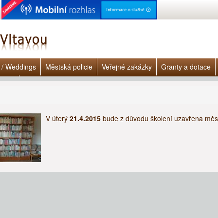
 / Weddings
Městská policie
Veřejné zakázky
Granty a dotace
lášky
 zde
V úterý
21.4.2015
bude z důvodu školení uzavřena měs