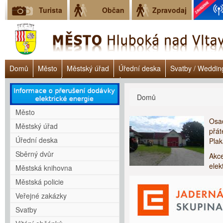
Turista
Občan
Zpravodaj
Domů
Město
Městský úřad
Úřední deska
Svatby / Weddin
Úřad práce ČR
Lokalita Janoch
Dluhové poradenství - Clověk v 
Jste zde
Domů
Město
Osad
Městský úřad
přát
Úřední deska
Plak
Sběrný dvůr
Akce
elek
Městská knihovna
Městská policie
Veřejné zakázky
Svatby