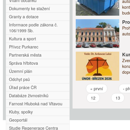
Vítání občánků
auto
kont
Dokumenty ke stažení
bud
Granty a dotace
Pro
Informace podle zákona č.
Proh
106/1999 Sb.
auto
Kultura a sport
Přívoz Purkarec
Kur
Partnerská města
Zve
Správa hřbitova
kona
Územní plán
dopo
Odchyt psů
Úřad práce ČR
« první
‹ p
Stránky
Databáze živnostníků
12
13
Farnost Hluboká nad Vltavou
Kluby, spolky
Geoportál
Studie Regenerace Centra