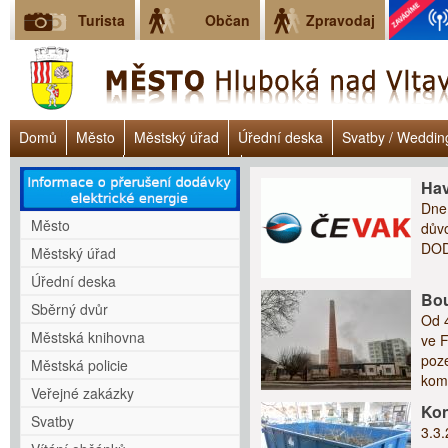
Turista
Občan
Zpravodaj
Domů
Město
Městský úřad
Úřední deska
Svatby / Weddin
Úřad práce ČR
Lokalita Janoch
Dluhové poradenství - Clověk v 
Hav
Dne
Město
dův
DOD
Městský úřad
Úřední deska
Bou
Sběrný dvůr
Od 
Městská knihovna
ve 
poze
Městská policie
komí
Veřejné zakázky
Kon
Svatby
3.3.